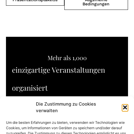
Bedingungen
Mehr als 
1,000
einzigartige Veranstaltungen
organisiert
Die Zustimmung zu Cookies
Mit über 30 Jahren Erfahrung in der Organisation von
verwalten
Veranstaltungen dieser Art achten wir besonders auf die
Details, die Ihr Erlebnis unvergesslich machen werden.
Um die besten Erfahrungen zu bieten, verwenden wir Technologien wie
Cookies, um Informationen von Geräten zu speichern und/oder darauf
zuzugreifen. Die Zustimmung zu diesen Technologien ermöglicht es uns,