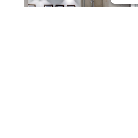
rt
Bett