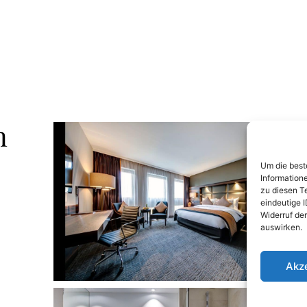
n
Um die best
Information
zu diesen T
eindeutige 
Widerruf de
auswirken.
Akz