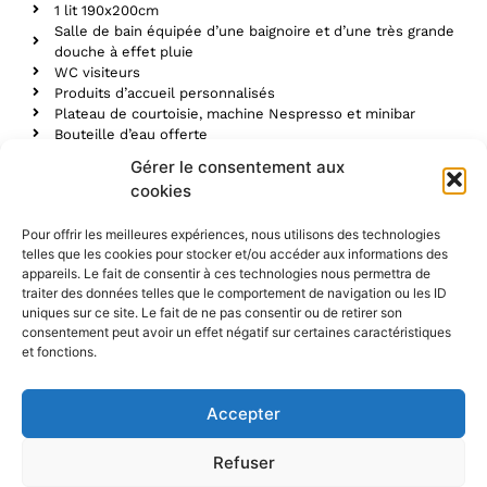
1 lit 190x200cm
Salle de bain équipée d’une baignoire et d’une très grande
douche à effet pluie
WC visiteurs
Produits d’accueil personnalisés
Plateau de courtoisie, machine Nespresso et minibar
Bouteille d’eau offerte
Safe
Gérer le consentement aux
TV LED 42’’
cookies
WIFI gratuit
Climatisation à réglage individuel
Pour offrir les meilleures expériences, nous utilisons des technologies
Réservation
Toutes nos chambres
telles que les cookies pour stocker et/ou accéder aux informations des
appareils. Le fait de consentir à ces technologies nous permettra de
traiter des données telles que le comportement de navigation ou les ID
uniques sur ce site. Le fait de ne pas consentir ou de retirer son
consentement peut avoir un effet négatif sur certaines caractéristiques
et fonctions.
Accepter
Refuser