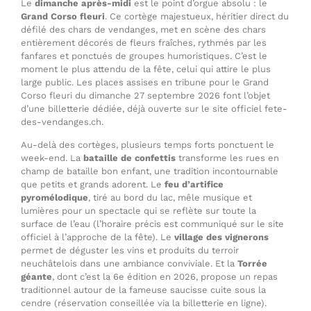
Le
dimanche après-midi
est le point d’orgue absolu : le
Grand Corso fleuri
. Ce cortège majestueux, héritier direct du
défilé des chars de vendanges, met en scène des chars
entièrement décorés de fleurs fraîches, rythmés par les
fanfares et ponctués de groupes humoristiques. C’est le
moment le plus attendu de la fête, celui qui attire le plus
large public. Les places assises en tribune pour le Grand
Corso fleuri du dimanche 27 septembre 2026 font l’objet
d’une billetterie dédiée, déjà ouverte sur le site officiel fete-
des-vendanges.ch.
Au-delà des cortèges, plusieurs temps forts ponctuent le
week-end. La
bataille de confettis
transforme les rues en
champ de bataille bon enfant, une tradition incontournable
que petits et grands adorent. Le
feu d’artifice
pyromélodique
, tiré au bord du lac, mêle musique et
lumières pour un spectacle qui se reflète sur toute la
surface de l’eau (l’horaire précis est communiqué sur le site
officiel à l’approche de la fête). Le
village des vignerons
permet de déguster les vins et produits du terroir
neuchâtelois dans une ambiance conviviale. Et la
Torrée
géante
, dont c’est la 6e édition en 2026, propose un repas
traditionnel autour de la fameuse saucisse cuite sous la
cendre (réservation conseillée via la billetterie en ligne).