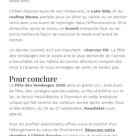
week-end.
L’hôtel dispose aussi de son restaurant, le
Lake Side
, et du
rooftop Waves
, parfaits pour un dîner au calme ou un dernier
verre avec vue avant de replonger dans l’effervescence. Et le
dimanche, après le corso, un
brunch
tranquille face au lac
est la meilleure façon de conclure le week-end avant de
rentrer.
Un dernier conseil, et il est important :
réservez tôt
. La Fête
des Vendanges est le week-end le plus demandé de l’année
à Neuchâtel, et les hôtels du centre affichent complet des
mois à l’avance. Si vous envisagez de venir, ne tardez pas.
Pour conclure
La
Fête des Vendanges 2026
sera un grand cru : trois jours
de fête, des cortèges spectaculaires, un feu d’artifice sur le
lac, le terroir neuchâtelois à l’honneur et cette ambiance
unique qui fait revenir les visiteurs année après année. Pour
la 99e édition, du 25 au 27 septembre,
Neuchâtel
vous
attend.
Pour en profiter pleinement, offrez-vous le confort d’un
hébergement au cœur de l’événement.
Réservez votre
chambre à l’Hôtel Beaulac
sur beaulac.ch avant que les