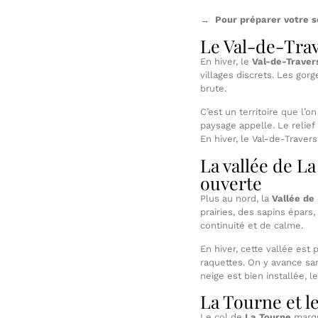
→
Pour préparer votre s
Le Val-de-Trave
En hiver, le
Val-de-Traver
villages discrets. Les gorg
brute.
C’est un territoire que l’
paysage appelle. Le relief
En hiver, le Val-de-Traver
La vallée de L
ouverte
Plus au nord, la
Vallée de
prairies, des sapins épars
continuité et de calme.
En hiver, cette vallée est
raquettes. On y avance san
neige est bien installée, le
La Tourne et le
Le col de
La Tourne
marqu