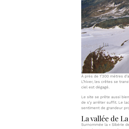
À près de 1’300 mètres d’a
L’hiver, les crêtes se tran
ciel est dégagé.
Le site se prête aussi bie
de s’y arrêter suffit. Le l
sentiment de grandeur pro
La vallée de La
Surnommée la « Sibérie de 