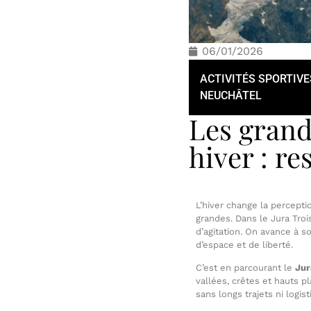
06/01/2026
ACTIVITÉS SPORTIVE
NEUCHÂTEL
Les grand
hiver : re
L’hiver change la percepti
grandes. Dans le Jura Troi
d’agitation. On avance à s
d’espace et de liberté.
C’est en parcourant le
Jur
vallées, crêtes et hauts p
sans longs trajets ni logi