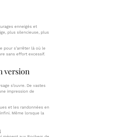
âturages enneigés et
ige, plus silencieuse, plus
 pour s’arrêter là où le
re sans effort excessif.
n version
aysage s’ouvre. De vastes
e une impression de
iques et les randonnées en
 infini. Même lorsque la
n
 qui mènent aux Rochers de