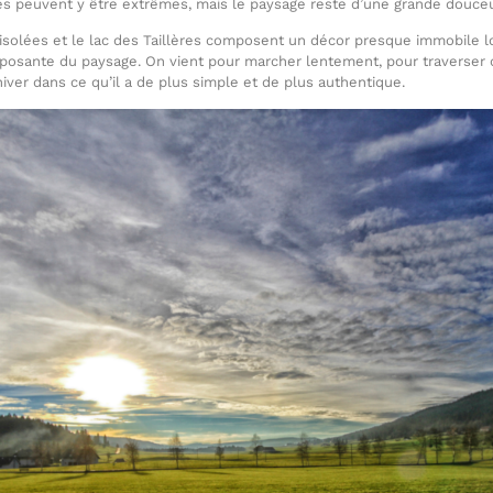
es peuvent y être extrêmes, mais le paysage reste d’une grande douceu
isolées et le lac des Taillères composent un décor presque immobile lor
omposante du paysage. On vient pour marcher lentement, pour traverser
hiver dans ce qu’il a de plus simple et de plus authentique.