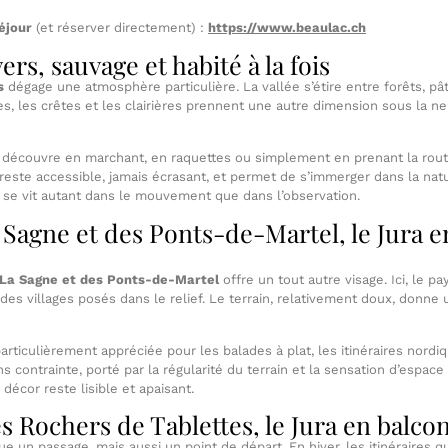
éjour
(et réserver directement) :
https://www.beaulac.ch
rs, sauvage et habité à la fois
s
dégage une atmosphère particulière. La vallée s’étire entre forêts, p
es, les crêtes et les clairières prennent une autre dimension sous la ne
on découvre en marchant, en raquettes ou simplement en prenant la route
 reste accessible, jamais écrasant, et permet de s’immerger dans la natu
s se vit autant dans le mouvement que dans l’observation.
a Sagne et des Ponts-de-Martel, le Jura e
 La Sagne et des Ponts-de-Martel
offre un tout autre visage. Ici, le p
, des villages posés dans le relief. Le terrain, relativement doux, donn
 particulièrement appréciée pour les balades à plat, les itinéraires nord
s contrainte, porté par la régularité du terrain et la sensation d’espace
 décor reste lisible et apaisant.
s Rochers de Tablettes, le Jura en balco
e un passage, mais aussi un point de départ. En hiver, les itinéraires