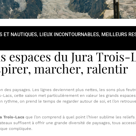
S ET NAUTIQUES
,
LIEUX INCONTOURNABLES
,
MEILLEURS RE
s espaces du Jura Trois-
spirer, marcher, ralentir
on des paysages. Les lignes deviennent plus nettes, les sons plus feutr
s-Lacs, cette saison met particulièrement en valeur les grands espaces. 
on rythme, on prend le temps de regarder autour de soi, et l’on retrouv
a Trois-Lacs
que l’on comprend à quel point l’hiver sublime les reliefs
lateaux suffisent à offrir une grande diversité de paysages, tous access
stique compliquée.