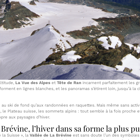
ltitude,
La Vue des Alpes
et
Tête de Ran
incarnent parfaitement les gr
sforment en lignes blanches, et les panoramas s’étirent loin, jusqu’à la
n au ski de fond qu’aux randonnées en raquettes. Mais même sans activit
ac, le Plateau suisse, les sommets alpins : tout semble à la fois proche e
pre aux paysages d’hiver.
 Brévine, l’hiver dans sa forme la plus p
la Suisse », la
Vallée de La Brévine
est sans doute l’un des symboles l