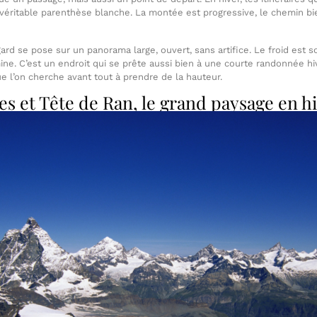
éritable parenthèse blanche. La montée est progressive, le chemin bien 
gard se pose sur un panorama large, ouvert, sans artifice. Le froid est 
ne. C’est un endroit qui se prête aussi bien à une courte randonnée hi
e l’on cherche avant tout à prendre de la hauteur.
es et Tête de Ran, le grand paysage en h