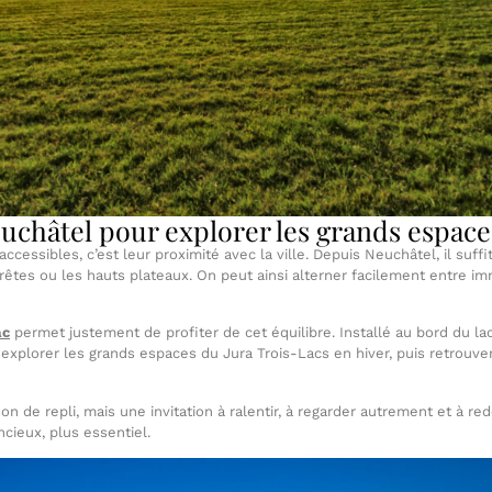
uchâtel pour explorer les grands espace
ccessibles, c’est leur proximité avec la ville. Depuis Neuchâtel, il suf
 crêtes ou les hauts plateaux. On peut ainsi alterner facilement entre i
ac
permet justement de profiter de cet équilibre. Installé au bord du lac
 explorer les grands espaces du Jura Trois-Lacs en hiver, puis retrouve
son de repli, mais une invitation à ralentir, à regarder autrement et à re
ncieux, plus essentiel.