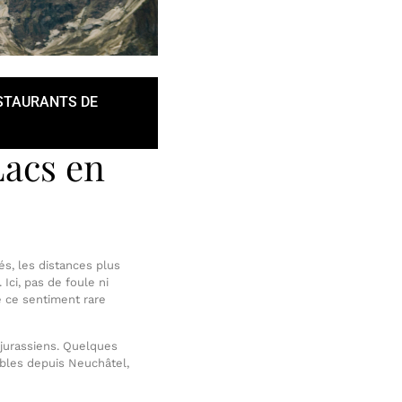
STAURANTS DE
Lacs en
és, les distances plus
Ici, pas de foule ni
e ce sentiment rare
 jurassiens. Quelques
ibles depuis Neuchâtel,