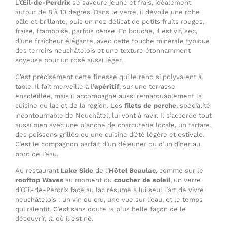
L’
Œil-de-Perdrix
se savoure jeune et frais, idéalement
autour de 8 à 10 degrés. Dans le verre, il dévoile une robe
pâle et brillante, puis un nez délicat de petits fruits rouges,
fraise, framboise, parfois cerise. En bouche, il est vif, sec,
d’une fraîcheur élégante, avec cette touche minérale typique
des terroirs neuchâtelois et une texture étonnamment
soyeuse pour un rosé aussi léger.
C’est précisément cette finesse qui le rend si polyvalent à
table. Il fait merveille à l’
apéritif
, sur une terrasse
ensoleillée, mais il accompagne aussi remarquablement la
cuisine du lac et de la région. Les
filets de perche
, spécialité
incontournable de Neuchâtel, lui vont à ravir. Il s’accorde tout
aussi bien avec une planche de charcuterie locale, un tartare,
des poissons grillés ou une cuisine d’été légère et estivale.
C’est le compagnon parfait d’un déjeuner ou d’un dîner au
bord de l’eau.
Au restaurant
Lake Side
de l’
Hôtel Beaulac
, comme sur le
rooftop Waves
au moment du
coucher de soleil
, un verre
d’Œil-de-Perdrix face au lac résume à lui seul l’art de vivre
neuchâtelois : un vin du cru, une vue sur l’eau, et le temps
qui ralentit. C’est sans doute la plus belle façon de le
découvrir, là où il est né.