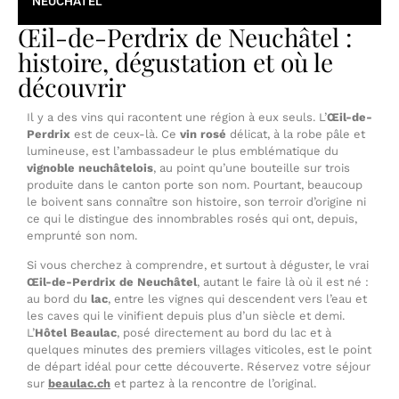
NEUCHÂTEL
Œil-de-Perdrix de Neuchâtel :
histoire, dégustation et où le
découvrir
Il y a des vins qui racontent une région à eux seuls. L’
Œil-de-
Perdrix
est de ceux-là. Ce
vin rosé
délicat, à la robe pâle et
lumineuse, est l’ambassadeur le plus emblématique du
vignoble neuchâtelois
, au point qu’une bouteille sur trois
produite dans le canton porte son nom. Pourtant, beaucoup
le boivent sans connaître son histoire, son terroir d’origine ni
ce qui le distingue des innombrables rosés qui ont, depuis,
emprunté son nom.
Si vous cherchez à comprendre, et surtout à déguster, le vrai
Œil-de-Perdrix de Neuchâtel
, autant le faire là où il est né :
au bord du
lac
, entre les vignes qui descendent vers l’eau et
les caves qui le vinifient depuis plus d’un siècle et demi.
L’
Hôtel Beaulac
, posé directement au bord du lac et à
quelques minutes des premiers villages viticoles, est le point
de départ idéal pour cette découverte. Réservez votre séjour
sur
beaulac.ch
et partez à la rencontre de l’original.