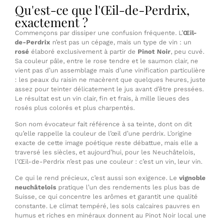
Qu'est-ce que l'Œil-de-Perdrix,
exactement ?
Commençons par dissiper une confusion fréquente. L’
Œil-
de-Perdrix
n’est pas un cépage, mais un type de vin : un
rosé
élaboré exclusivement à partir de
Pinot Noir
, peu cuvé.
Sa couleur pâle, entre le rose tendre et le saumon clair, ne
vient pas d’un assemblage mais d’une vinification particulière
: les peaux du raisin ne macèrent que quelques heures, juste
assez pour teinter délicatement le jus avant d’être pressées.
Le résultat est un vin clair, fin et frais, à mille lieues des
rosés plus colorés et plus charpentés.
Son nom évocateur fait référence à sa teinte, dont on dit
qu’elle rappelle la couleur de l’œil d’une perdrix. L’origine
exacte de cette image poétique reste débattue, mais elle a
traversé les siècles, et aujourd’hui, pour les Neuchâtelois,
l’Œil-de-Perdrix n’est pas une couleur : c’est un vin, leur vin.
Ce qui le rend précieux, c’est aussi son exigence. Le
vignoble
neuchâtelois
pratique l’un des rendements les plus bas de
Suisse, ce qui concentre les arômes et garantit une qualité
constante. Le climat tempéré, les sols calcaires pauvres en
humus et riches en minéraux donnent au Pinot Noir local une