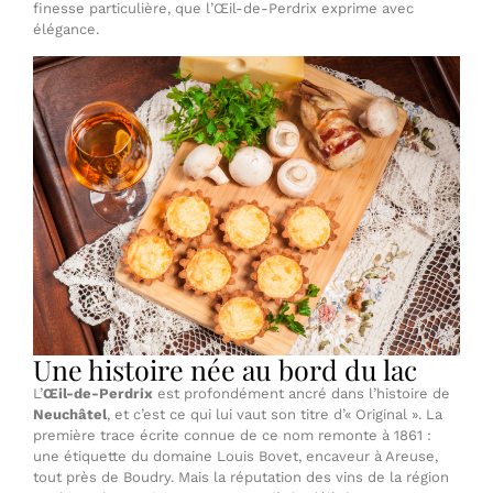
finesse particulière, que l’Œil-de-Perdrix exprime avec
élégance.
Une histoire née au bord du lac
L’
Œil-de-Perdrix
est profondément ancré dans l’histoire de
Neuchâtel
, et c’est ce qui lui vaut son titre d’« Original ». La
première trace écrite connue de ce nom remonte à 1861 :
une étiquette du domaine Louis Bovet, encaveur à Areuse,
tout près de Boudry. Mais la réputation des vins de la région