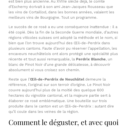
est bien plus ancienne. Au XVIIIe siècle déjà, le comte
d’Escherny écrivait à son ami Jean-Jacques Rousseau que
les vins de Cortaillod, dans les bonnes années, valaient les
meilleurs vins de Bourgogne. Tout un programme.
Le succès de ce rosé a eu une conséquence inattendue : il a
été copié. Dès la fin de la Seconde Guerre mondiale, d’autres
régions viticoles suisses ont adopté la méthode et le nom, si
bien que l’on trouve aujourd’hui des Œil-de-Perdrix dans
plusieurs cantons. Faute d’avoir pu réserver l’appellation, les
encaveurs neuchâtelois ont alors protégé une spécialité plus
récente et tout aussi remarquable, la
Perdrix Blanche
, un
blanc de Pinot Noir d’une grande délicatesse, à découvrir
absolument si vous croisez son chemin.
Reste que l’
Œil-de-Perdrix de Neuchâtel
demeure la
référence, l’original sur son terroir d’origine. Le Pinot Noir
couvre aujourd’hui plus de la moitié des quelque 600
hectares du vignoble cantonal, et la majeure partie sert à
élaborer ce rosé emblématique. Une bouteille sur trois
produite dans le canton est un Œil-de-Perdrix : autant dire
qu’il coule dans les veines de la région.
Comment le déguster, et avec quoi