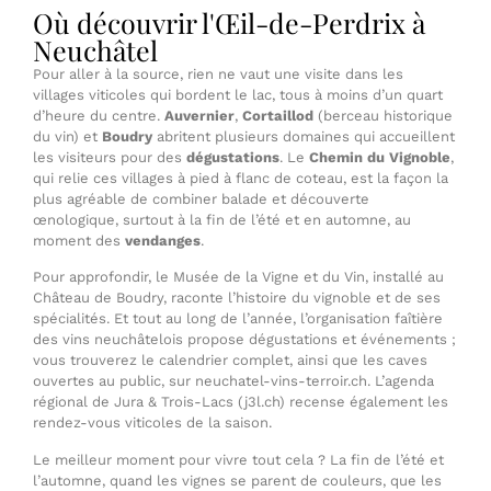
Où découvrir l'Œil-de-Perdrix à
Neuchâtel
Pour aller à la source, rien ne vaut une visite dans les
villages viticoles qui bordent le lac, tous à moins d’un quart
d’heure du centre.
Auvernier
,
Cortaillod
(berceau historique
du vin) et
Boudry
abritent plusieurs domaines qui accueillent
les visiteurs pour des
dégustations
. Le
Chemin du Vignoble
,
qui relie ces villages à pied à flanc de coteau, est la façon la
plus agréable de combiner balade et découverte
œnologique, surtout à la fin de l’été et en automne, au
moment des
vendanges
.
Pour approfondir, le Musée de la Vigne et du Vin, installé au
Château de Boudry, raconte l’histoire du vignoble et de ses
spécialités. Et tout au long de l’année, l’organisation faîtière
des vins neuchâtelois propose dégustations et événements ;
vous trouverez le calendrier complet, ainsi que les caves
ouvertes au public, sur neuchatel-vins-terroir.ch. L’agenda
régional de Jura & Trois-Lacs (j3l.ch) recense également les
rendez-vous viticoles de la saison.
Le meilleur moment pour vivre tout cela ? La fin de l’été et
l’automne, quand les vignes se parent de couleurs, que les